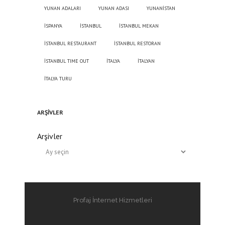
YUNAN ADALARI
YUNAN ADASI
YUNANİSTAN
İSPANYA
İSTANBUL
İSTANBUL MEKAN
İSTANBUL RESTAURANT
İSTANBUL RESTORAN
İSTANBUL TIME OUT
İTALYA
İTALYAN
İTALYA TURU
ARŞIVLER
Arşivler
Profaj İnternet Hizmetleri