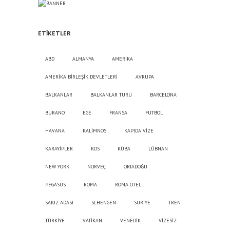
ETIKETLER
ABD
ALMANYA
AMERİKA
AMERİKA BİRLEŞİK DEVLETLERİ
AVRUPA
BALKANLAR
BALKANLAR TURU
BARCELONA
BURANO
EGE
FRANSA
FUTBOL
HAVANA
KALİMNOS
KAPIDA VİZE
KARAYİPLER
KOS
KÜBA
LÜBNAN
NEW YORK
NORVEÇ
ORTADOĞU
PEGASUS
ROMA
ROMA OTEL
SAKIZ ADASI
SCHENGEN
SURİYE
TREN
TÜRKİYE
VATİKAN
VENEDİK
VİZESİZ