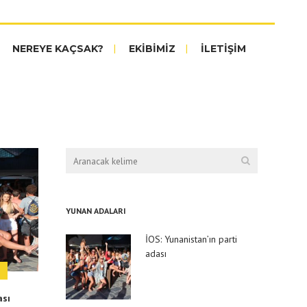
NEREYE KAÇSAK?
EKİBİMİZ
İLETİŞİM
AŞAĞI BAKILMAMASI
GEREKEN 24 YER
AVRUPA’NIN EN GÜZEL
10 KÖYÜ
YUNAN ADALARI
İOS: Yunanistan’ın parti
DÜNYANIN EN GÜZEL 10
adası
PLAJI
I
ası
DÜNYANIN EN RENKLİ