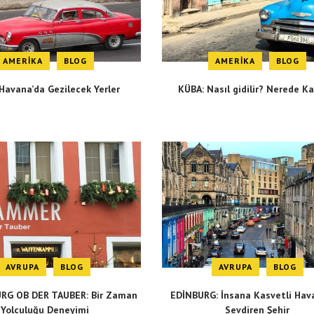
AMERIKA
BLOG
AMERIKA
BLOG
Havana’da Gezilecek Yerler
KÜBA: Nasıl gidilir? Nerede Ka
AVRUPA
BLOG
AVRUPA
BLOG
G OB DER TAUBER: Bir Zaman
EDİNBURG: İnsana Kasvetli Hava
Yolculuğu Deneyimi
Sevdiren Şehir