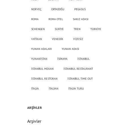
NORVEÇ
ORTADOĞU
PEGASUS
ROMA
ROMA OTEL
SAKIZ ADASI
SCHENGEN
SURİYE
TREN
TÜRKİYE
VATİKAN
VENEDİK
VİZESİZ
YUNAN ADALARI
YUNAN ADASI
YUNANİSTAN
İSPANYA
İSTANBUL
İSTANBUL MEKAN
İSTANBUL RESTAURANT
İSTANBUL RESTORAN
İSTANBUL TIME OUT
İTALYA
İTALYAN
İTALYA TURU
ARŞIVLER
Arşivler