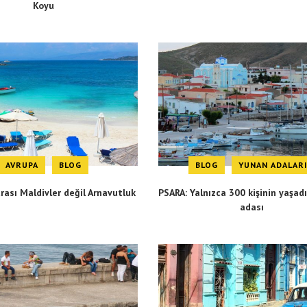
Koyu
AVRUPA
BLOG
BLOG
YUNAN ADALAR
rası Maldivler değil Arnavutluk
PSARA: Yalnızca 300 kişinin yaşad
adası