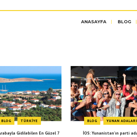
ANASAYFA
BLOG
BLOG
TÜRKIYE
BLOG
YUNAN ADALAR
Arabayla Gidilebilen En Güzel 7
İOS: Yunanistan’ın parti ad