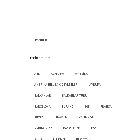
ETIKETLER
ABD
ALMANYA
AMERİKA
AMERİKA BİRLEŞİK DEVLETLERİ
AVRUPA
BALKANLAR
BALKANLAR TURU
BARCELONA
BURANO
EGE
FRANSA
FUTBOL
HAVANA
KALİMNOS
KAPIDA VİZE
KARAYİPLER
KOS
KÜBA
LÜBNAN
NEW YORK