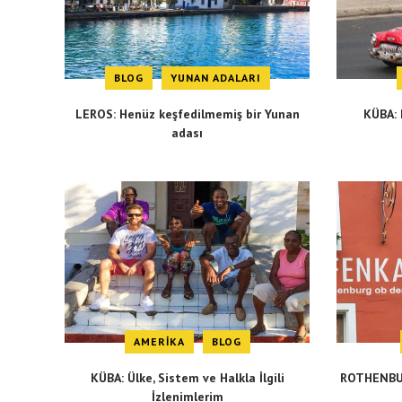
BLOG
YUNAN ADALARI
LEROS: Henüz keşfedilmemiş bir Yunan
KÜBA: 
adası
AMERIKA
BLOG
KÜBA: Ülke, Sistem ve Halkla İlgili
ROTHENBUR
İzlenimlerim