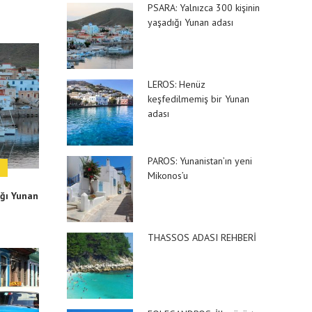
PSARA: Yalnızca 300 kişinin
10 YERİ
yaşadığı Yunan adası
EN EĞLENCELİ 10 YAZ
FESTİVALİ
LEROS: Henüz
keşfedilmemiş bir Yunan
adası
PAROS: Yunanistan’ın yeni
I
Mikonos’u
ığı Yunan
THASSOS ADASI REHBERİ